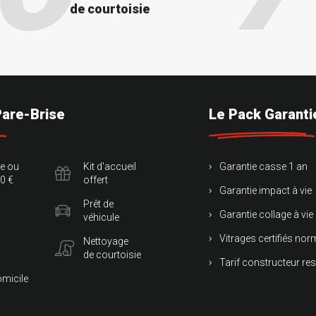
de courtoisie
Pare-Brise
Le Pack Garanti
te ou
Kit d'accueil
Garantie casse 1 an
0 €
offert
Garantie impact à vie
Prêt de
Garantie collage à vie
véhicule
Vitrages certifiés no
Nettoyage
de courtoisie
Tarif constructeur re
omicile