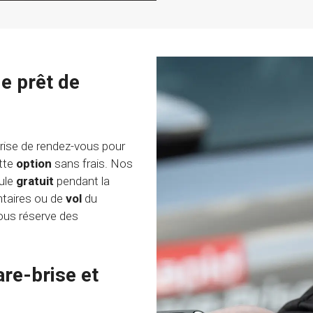
e prêt de
prise de rendez-vous pour
ette
option
sans frais. Nos
cule
gratuit
pendant la
taires ou de
vol
du
sous réserve des
re-brise et