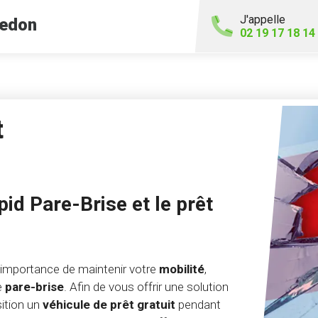
J'appelle
edon
02 19 17 18 14
t
id Pare-Brise et le prêt
'importance de maintenir votre
mobilité
,
e
pare-brise
. Afin de vous offrir une solution
sition un
véhicule de prêt gratuit
pendant