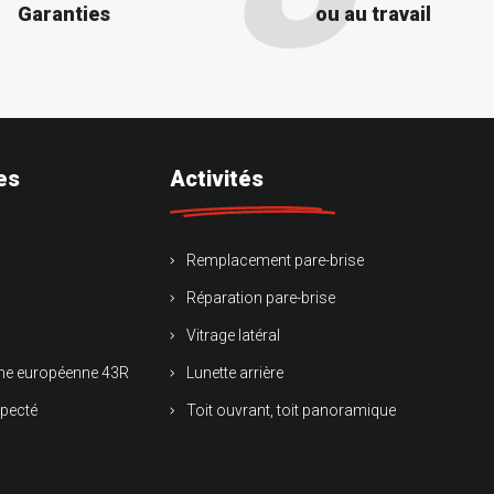
Garanties
ou au travail
es
Activités
Remplacement pare-brise
Réparation pare-brise
Vitrage latéral
rme européenne 43R
Lunette arrière
specté
Toit ouvrant, toit panoramique