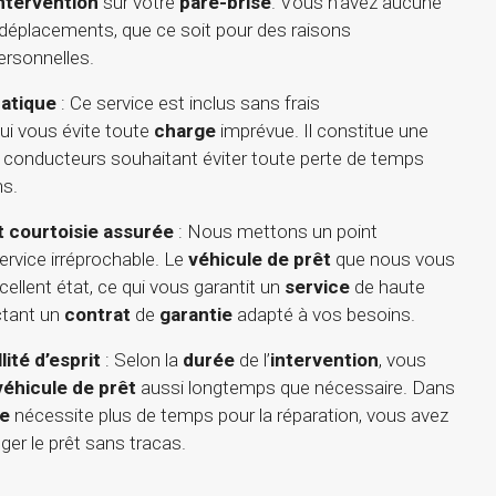
ntervention
sur votre
pare-brise
. Vous n’avez aucune
 déplacements, que ce soit pour des raisons
ersonnelles.
ratique
: Ce service est inclus sans frais
ui vous évite toute
charge
imprévue. Il constitue une
s conducteurs souhaitant éviter toute perte de temps
ns.
t courtoisie assurée
: Nous mettons un point
service irréprochable. Le
véhicule de prêt
que nous vous
ellent état, ce qui vous garantit un
service
de haute
ctant un
contrat
de
garantie
adapté à vos besoins.
llité d’esprit
: Selon la
durée
de l’
intervention
, vous
véhicule de prêt
aussi longtemps que nécessaire. Dans
re
nécessite plus de temps pour la réparation, vous avez
nger le prêt sans tracas.