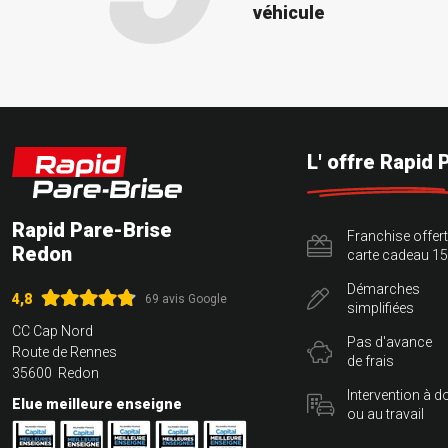
véhicule
L' offre Rapid 
Rapid Pare-Brise
Franchise offer
Redon
carte cadeau 15
Démarches
4,8
69 avis Google
simplifiées
CC Cap Nord
Pas d'avance
Route de Rennes
de frais
35600 Redon
Intervention à d
Elue meilleure enseigne
ou au travail