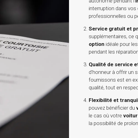
autonome pendant l'
i
interruption dans vos
professionnelles ou p
Service gratuit et p
supplémentaires, ce q
option
idéale pour le
pendant les réparatio
Qualité de service e
d'honneur à offrir un 
fournissons est en exc
qualité, tout en respe
Flexibilité et tranqui
pouvez bénéficier du
le cas où votre
voitu
la possibilité de prolo